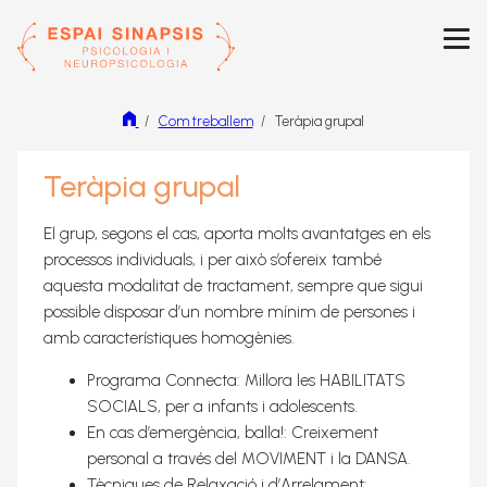
M
Men
Com treballem
Teràpia grupal
Inici
Serveis
Teràpia grupal
Com treballem
El grup, segons el cas, aporta molts avantatges en els
Teràpia cognitiu-conductual i
processos individuals, i per això s’ofereix també
de tercera generació
aquesta modalitat de tractament, sempre que sigui
Teràpia psico-corporal
possible disposar d’un nombre mínim de persones i
amb característiques homogènies.
Teràpies creatives
Caja de arena (Sandtray)
Programa Connecta: Millora les HABILITATS
SOCIALS, per a infants i adolescents.
Neuropsicologia
En cas d’emergència, balla!: Creixement
EMDR
personal a través del MOVIMENT i la DANSA.
Tècniques de Relaxació i d’Arrelament: