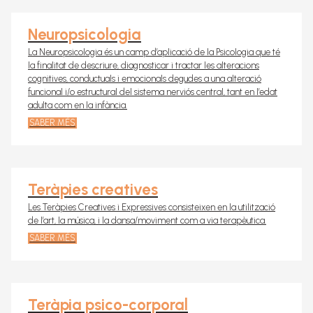
Neuropsicologia
La Neuropsicologia és un camp d’aplicació de la Psicologia que té
la finalitat de descriure, diagnosticar i tractar les alteracions
cognitives, conductuals i emocionals degudes a una alteració
funcional i/o estructural del sistema nerviós central, tant en l’edat
adulta com en la infància.
SABER MÉS
Teràpies creatives
Les Teràpies Creatives i Expressives consisteixen en la utilització
de l’art, la música, i la dansa/moviment com a via terapèutica.
SABER MÉS
Teràpia psico-corporal