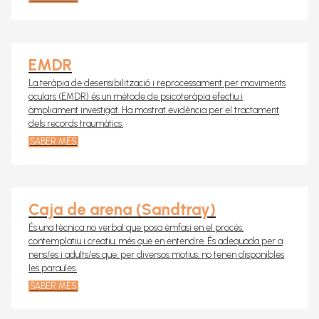
EMDR
La teràpia de desensibilització i reprocessament per moviments
oculars (EMDR) és un mètode de psicoteràpia efectiu i
àmpliament investigat. Ha mostrat evidència per el tractament
dels records traumàtics.
SABER MÉS
Caja de arena (Sandtray)
És una tècnica no verbal que posa èmfasi en el procés,
contemplatiu i creatiu, més que en entendre. És adequada per a
nens/es i adults/es que, per diversos motius, no tenen disponibles
les paraules.
SABER MÉS