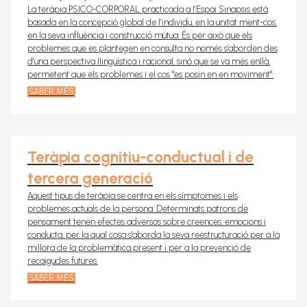
La teràpia PSICO-CORPORAL practicada a l’Espai Sinapsis està
basada en la concepció global de l’individu, en la unitat ment-cos,
en la seva influència i construcció mútua. És per això que els
problemes que es plantegen en consulta no només s’aborden des
d’una perspectiva llingüística i racional, sinó que se va més enllà,
permetent que els problemes i el cos "es posin en en moviment".
SABER MÉS
Teràpia cognitiu-conductual i de
tercera generació
Aquest tipus de teràpia se centra en els símptomes i els
problemes actuals de la persona. Determinats patrons de
pensament tenen efectes adversos sobre creences, emocions i
conducta, per la qual cosa s'aborda la seva reestructuració per a la
millora de la problemàtica present i per a la prevenció de
recaigudes futures.
SABER MÉS