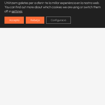
Utilitzem galetes per a oferir-te la millor experiència en la nostra web.
You can find out more about which cookies we are using or switch them
off in
settings
.
Accepta
Rebutja
Configuració
DADES DE CONTACTE
C. Joan Maragall, 2, bajo 3ª
08520 Les Franqueses del Vallès
Tel.
636 695 159
Email:
info@espaisinapsis.com