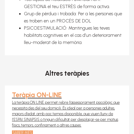
Teràpia ON-LINE
GESTIONA el teu ESTRÈS de forma activa.
Teràpia grupal
Grup de pèrdua i trobada: Per a les persones que
es troben en un PROCÉS DE DOL
Equip
PSICOESTIMULACIÓ: Mantingues les teves
Espai
habilitats cognitives en el cas d’un deteriorament
lleu-moderat de la memòria.
Preus
Contacte
Idioma:
Altres teràpies
CA
ES
Teràpia ON-LINE
La teràpia ON LINE permet rebre l’assessorament psicològic que
necessita des del seu domicili. És ideal per a persones adultes,
majors d’edat, amb poc temps disponible, que viuen lluny de
l’ESPAI SINAPSIS o tinguin dificultat per desplaçar-se per motius
físics, temors, confinament o altres causes.
SABER MÉS